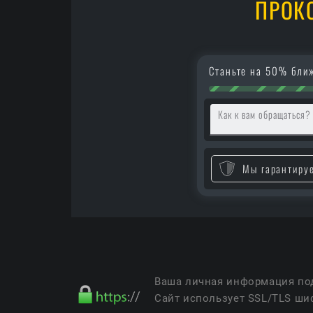
ПРОК
Станьте на 50% ближ
Как к вам обращаться?
Мы гарантиру
Ваша личная информация под
Сайт использует SSL/TLS ши