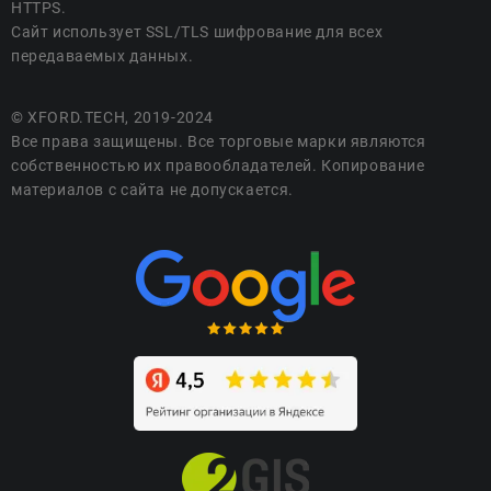
HTTPS.
Сайт использует SSL/TLS шифрование для всех
передаваемых данных.
© XFORD.TECH, 2019-2024
Все права защищены. Все торговые марки являются
собственностью их правообладателей. Копирование
материалов с сайта не допускается.